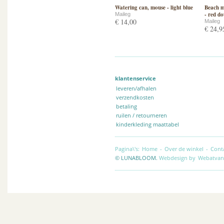
Watering can, mouse - light blue
Beach mo
- red do
Maileg
€ 14,00
Maileg
€ 24,9
klantenservice
leveren/afhalen
verzendkosten
betaling
ruilen / retourneren
kinderkleding maattabel
Pagina\'s:
Home
-
Over de winkel
-
Cont
© LUNABLOOM.
Webdesign by
Webatvan