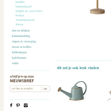
knuffels
badspeelgoed
poppen en -accessoires
boeken
strandspeelgoed
fietsen
eten en drinken
kamerinrichting
slapen en verzorging
tassen en koffers
hebbedingen
kadobonnen
outlet
dit zul je ook leuk vinden