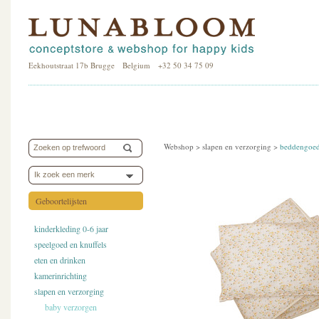
Eekhoutstraat 17b Brugge Belgium +32 50 34 75 09
Webshop >
slapen en verzorging
>
beddengoe
Ik zoek een merk
Geboortelijsten
kinderkleding 0-6 jaar
speelgoed en knuffels
eten en drinken
kamerinrichting
slapen en verzorging
baby verzorgen