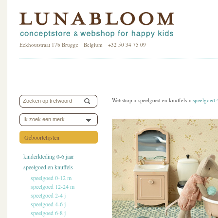
Eekhoutstraat 17b Brugge Belgium +32 50 34 75 09
Webshop >
speelgoed en knuffels
>
speelgoed 
Ik zoek een merk
Geboortelijsten
kinderkleding 0-6 jaar
speelgoed en knuffels
speelgoed 0-12 m
speelgoed 12-24 m
speelgoed 2-4 j
speelgoed 4-6 j
speelgoed 6-8 j