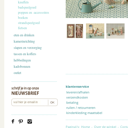
knuffels
badspeelgoed
poppen en -accessoires
boeken
strandspeelgoed
fietsen
eten en drinken
kamerinrichting
slapen en verzorging
tassen en koffers
hebbedingen
kadobonnen
outlet
klantenservice
leveren/afhalen
verzendkosten
betaling
ruilen / retourneren
kinderkleding maattabel
Pagina\'s:
Home
-
Over de winkel
-
Cont