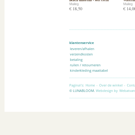
Beach umbrella - soft coral
Watering
Maileg
Maileg
€ 18,50
€ 14,0
klantenservice
leveren/afhalen
verzendkosten
betaling
ruilen / retourneren
kinderkleding maattabel
Pagina\'s:
Home
-
Over de winkel
-
Cont
© LUNABLOOM.
Webdesign by
Webatvan