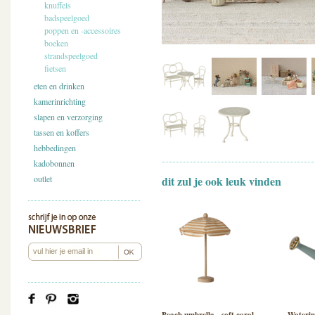
knuffels
badspeelgoed
poppen en -accessoires
boeken
strandspeelgoed
fietsen
eten en drinken
kamerinrichting
slapen en verzorging
tassen en koffers
hebbedingen
kadobonnen
outlet
dit zul je ook leuk vinden