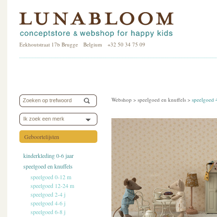
Eekhoutstraat 17b Brugge Belgium +32 50 34 75 09
Webshop >
speelgoed en knuffels
>
speelgoed 
Ik zoek een merk
Geboortelijsten
kinderkleding 0-6 jaar
speelgoed en knuffels
speelgoed 0-12 m
speelgoed 12-24 m
speelgoed 2-4 j
speelgoed 4-6 j
speelgoed 6-8 j