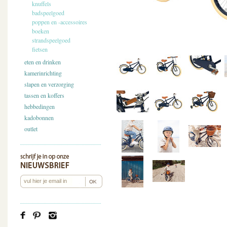
knuffels
badspeelgoed
poppen en -accessoires
boeken
strandspeelgoed
fietsen
eten en drinken
kamerinrichting
slapen en verzorging
tassen en koffers
hebbedingen
kadobonnen
outlet