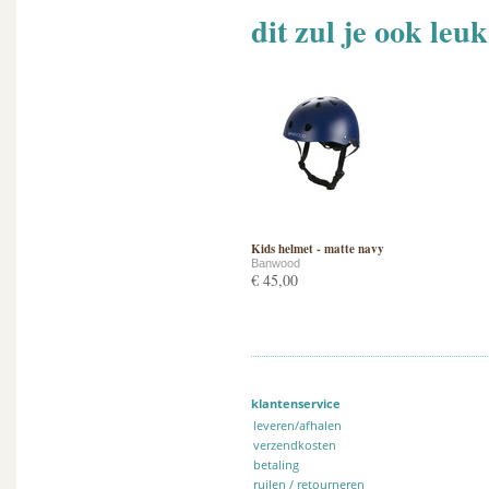
dit zul je ook leu
Kids helmet - matte navy
Banwood
€ 45,00
klantenservice
leveren/afhalen
verzendkosten
betaling
ruilen / retourneren