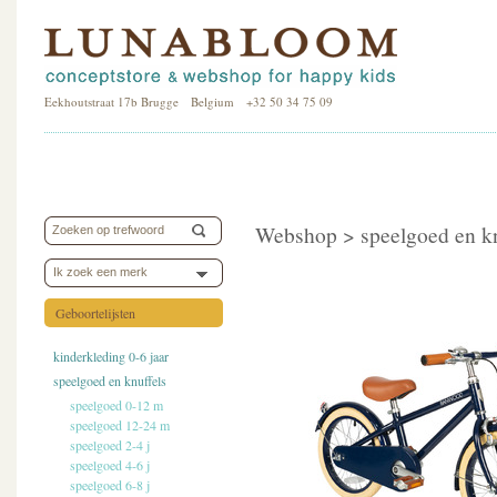
Eekhoutstraat 17b Brugge Belgium +32 50 34 75 09
Webshop >
speelgoed en k
Ik zoek een merk
Geboortelijsten
kinderkleding 0-6 jaar
speelgoed en knuffels
speelgoed 0-12 m
speelgoed 12-24 m
speelgoed 2-4 j
speelgoed 4-6 j
speelgoed 6-8 j