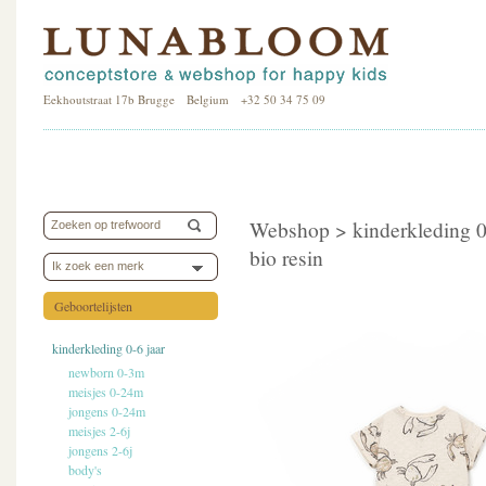
Eekhoutstraat 17b Brugge Belgium +32 50 34 75 09
Webshop >
kinderkleding 0
bio resin
Ik zoek een merk
Geboortelijsten
kinderkleding 0-6 jaar
newborn 0-3m
meisjes 0-24m
jongens 0-24m
meisjes 2-6j
jongens 2-6j
body's