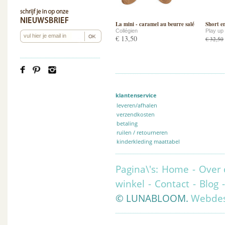
La mini - caramel au beurre salé
Short en
Collégien
Play up
€ 13,50
€ 32,50
klantenservice
leveren/afhalen
verzendkosten
betaling
ruilen / retourneren
kinderkleding maattabel
Pagina\'s:
Home
-
Over 
winkel
-
Contact
-
Blog
© LUNABLOOM.
Webdes