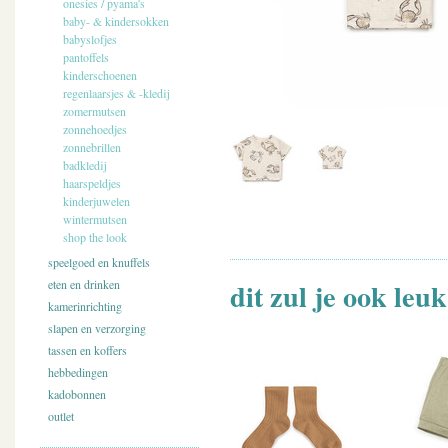
onesies / pyama's
baby- & kindersokken
babyslofjes
pantoffels
kinderschoenen
regenlaarsjes & -kledij
zomermutsen
zonnehoedjes
zonnebrillen
badkledij
haarspeldjes
kinderjuwelen
wintermutsen
shop the look
speelgoed en knuffels
dit zul je ook leu
eten en drinken
kamerinrichting
slapen en verzorging
tassen en koffers
hebbedingen
kadobonnen
outlet