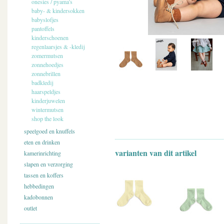
onesies / pyama's
baby- & kindersokken
babyslofjes
pantoffels
kinderschoenen
regenlaarsjes & -kledij
zomermutsen
zonnehoedjes
zonnebrillen
badkledij
haarspeldjes
kinderjuwelen
wintermutsen
shop the look
speelgoed en knuffels
eten en drinken
varianten van dit artikel
kamerinrichting
slapen en verzorging
tassen en koffers
hebbedingen
kadobonnen
outlet