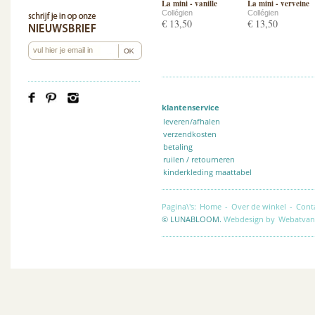
La mini - vanille
La mini - verveine
Collégien
Collégien
€ 13,50
€ 13,50
klantenservice
leveren/afhalen
verzendkosten
betaling
ruilen / retourneren
kinderkleding maattabel
Pagina\'s:
Home
-
Over de winkel
-
Cont
© LUNABLOOM.
Webdesign by
Webatvan