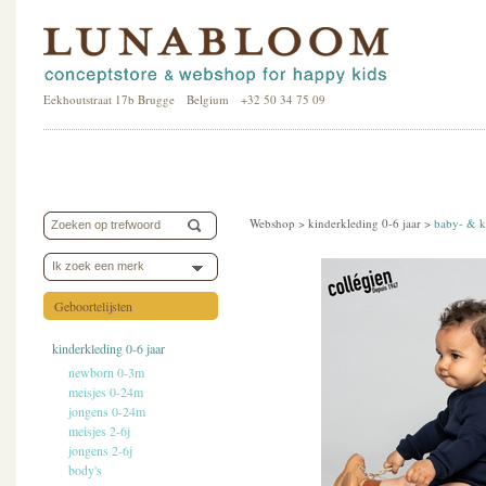
Eekhoutstraat 17b Brugge Belgium +32 50 34 75 09
Webshop >
kinderkleding 0-6 jaar
>
baby- & k
Ik zoek een merk
Geboortelijsten
kinderkleding 0-6 jaar
newborn 0-3m
meisjes 0-24m
jongens 0-24m
meisjes 2-6j
jongens 2-6j
body's