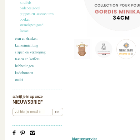
knuffels
badspeelgoed
poppen en -accessoires
boeken
strandspeelgoed
fietsen
eten en drinken
kamerinrichting
slapen en verzorging
tassen en koffers
hebbedingen
kadobonnen
outlet
klantenservice