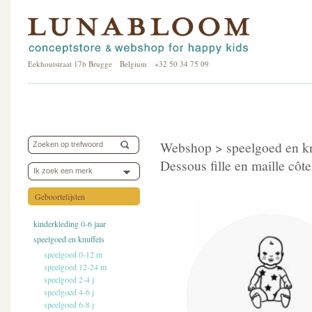
Eekhoutstraat 17b Brugge Belgium +32 50 34 75 09
Webshop >
speelgoed en k
Dessous fille en maille côte
Ik zoek een merk
Geboortelijsten
kinderkleding 0-6 jaar
speelgoed en knuffels
speelgoed 0-12 m
speelgoed 12-24 m
speelgoed 2-4 j
speelgoed 4-6 j
speelgoed 6-8 j