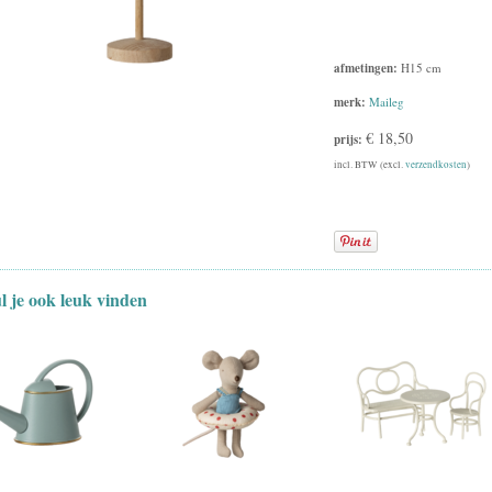
afmetingen:
H15 cm
merk:
Maileg
€ 18,50
prijs:
incl. BTW (excl.
verzendkosten
)
ul je ook leuk vinden