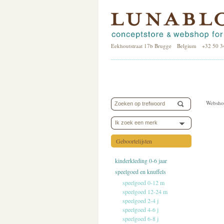
Eekhoutstraat 17b Brugge Belgium +32 50 3
Websho
Ik zoek een merk
Geboortelijsten
kinderkleding 0-6 jaar
speelgoed en knuffels
speelgoed 0-12 m
speelgoed 12-24 m
speelgoed 2-4 j
speelgoed 4-6 j
speelgoed 6-8 j