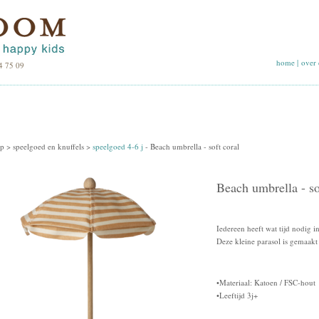
home
|
over 
4 75 09
p >
speelgoed en knuffels
>
speelgoed 4-6 j
-
Beach umbrella - soft coral
Beach umbrella - so
Iedereen heeft wat tijd nodig 
Deze kleine parasol is gemaakt
•Materiaal: Katoen / FSC-hout
•Leeftijd 3j+