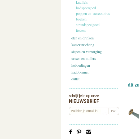
knuffels
badspeelgoed
poppen en -accessoires
boeken
strandspeelgoed
fietsen
eten en drinken
kamerinrichting
slapen en verzorging
tassen en koffers
hebbedingen
kadobonnen
outlet
dit z