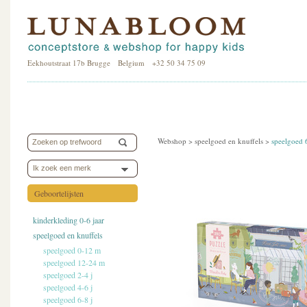
Eekhoutstraat 17b Brugge Belgium +32 50 34 75 09
Webshop >
speelgoed en knuffels
>
speelgoed 
Ik zoek een merk
Geboortelijsten
kinderkleding 0-6 jaar
speelgoed en knuffels
speelgoed 0-12 m
speelgoed 12-24 m
speelgoed 2-4 j
speelgoed 4-6 j
speelgoed 6-8 j