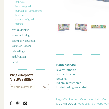
knuffels
badspeelgoed
poppen en -accessoires
boeken
strandspeelgoed
fietsen
eten en drinken
kamerinrichting
slapen en verzorging
tassen en koffers
hebbedingen
kadobonnen
outlet
klantenservice
leveren/afhalen
verzendkosten
betaling
ruilen / retourneren
kinderkleding maattabel
Pagina\'s:
Home
-
Over de winkel
-
Cont
© LUNABLOOM.
Webdesign by
Webatvan