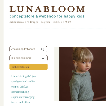
Eekhoutstraat 17b Brugge Belgium +32 50 34 75 09
Ik zoek een merk
Geboortelijsten
kinderkleding 0-6 jaar
speelgoed en knuffels
eten en drinken
kamerinrichting
slapen en verzorging
tassen en koffers