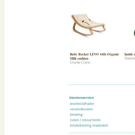
Baby Rocker LEVO with Organic
Inside s
Milk cushion
Stapels
Charlie Crane
klantenservice
leveren/afhalen
verzendkosten
betaling
ruilen / retourneren
kinderkleding maattabel