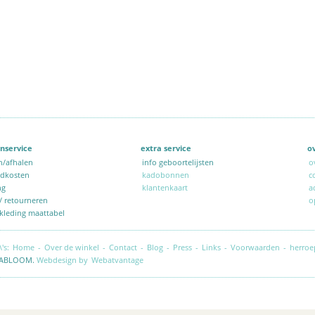
nservice
extra service
o
n/afhalen
info geboortelijsten
o
ndkosten
kadobonnen
c
ng
klantenkaart
a
 / retourneren
o
kleding maattabel
\'s:
Home
-
Over de winkel
-
Contact
-
Blog
-
Press
-
Links
-
Voorwaarden
-
herroe
ABLOOM.
Webdesign by
Webatvantage