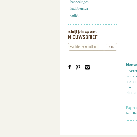
hebbedingen
kadobonnen
outlet
klante
levere
verze
betali
ruilen
kinder
Pagina
© LUN