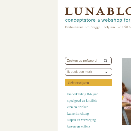
Eekhoutstraat 17b Brugge Belgium +32 50 3
Ik zoek een merk
Geboortelijsten
kinderkleding 0-6 jaar
speelgoed en knuffels
eten en drinken
kamerinrichting
slapen en verzorging
tassen en koffers