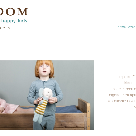
home
|
over 
4 75 09
Imps en Elf
kinderl
concentreert 
eigenaar en opri
De collectie is ve