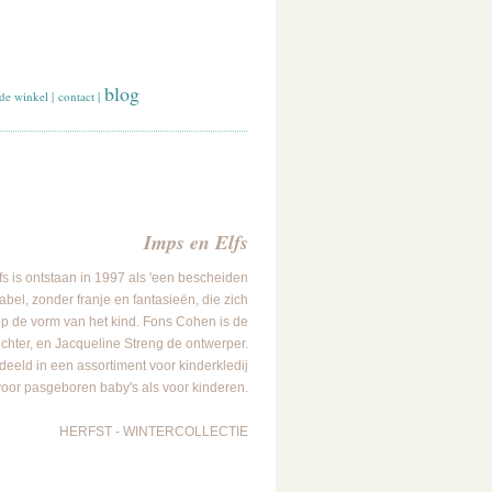
blog
de winkel
|
contact
|
Imps en Elfs
s is ontstaan ​​in 1997 als 'een bescheiden
abel, zonder franje en fantasieën, die zich
op de vorm van het kind. Fons Cohen is de
chter, en Jacqueline Streng de ontwerper.
rdeeld in een assortiment voor kinderkledij
voor pasgeboren baby's als voor kinderen.
HERFST - WINTERCOLLECTIE