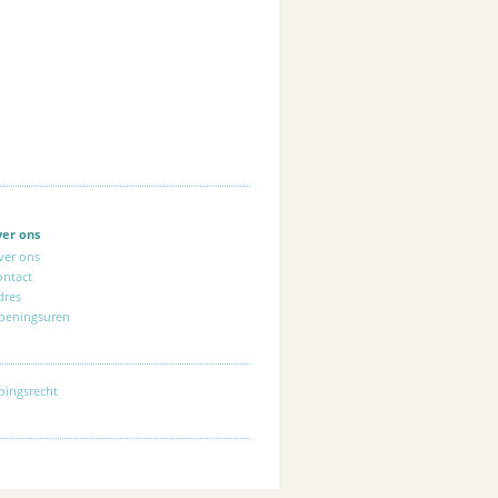
ver ons
ver ons
ontact
dres
peningsuren
pingsrecht