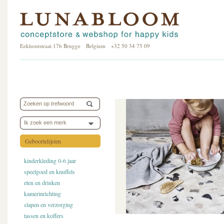
Eekhoutstraat 17b Brugge Belgium +32 50 34 75 09
Ik zoek een merk
Geboortelijsten
kinderkleding 0-6 jaar
speelgoed en knuffels
eten en drinken
kamerinrichting
slapen en verzorging
tassen en koffers