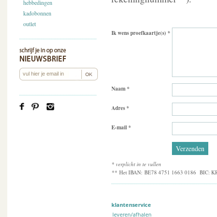
hebbedingen
kadobonnen
outlet
Ik wens proefkaartje(s)
*
Naam
*
Adres
*
E-mail
*
* verplicht in te vullen
**
Het IBAN: BE78 4751 1663 0186 BIC: KRE
klantenservice
leveren/afhalen