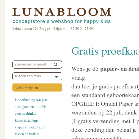
Eekhoutstraat 17b Brugge Belgium +32 50 34 75 09
Gratis proefka
papier- en druk
Wens je de
vraag
Ik zoek een merk
dan hier je gratis proefkaar
Geboortelijsten
een standaard geboortekaar
kinderkleding 0-6 jaar
OPGELET: Omdat Paper and 
speelgoed en knuffels
verzonden op 22 juli, dank
eten en drinken
(1 gratis verzending met 1 
kamerinrichting
slapen en verzorging
deze
zending dan betaal je 
tassen en koffers
rekeningnummer**).