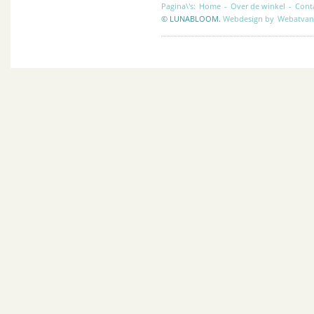
Pagina\'s:
Home
-
Over de winkel
-
Cont
© LUNABLOOM.
Webdesign by
Webatvan