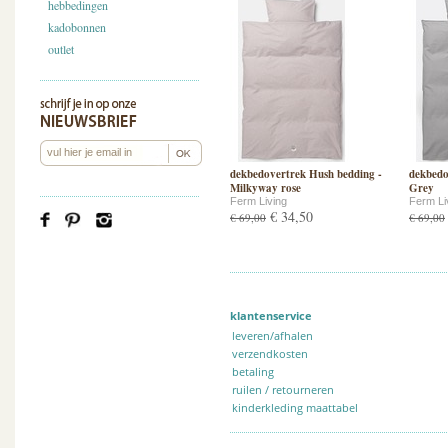
hebbedingen
kadobonnen
outlet
dekbedovertrek Hush bedding -
dekbedo
Milkyway rose
Grey
Ferm Living
Ferm Li
€ 34,50
€ 69,00
€ 69,00
klantenservice
leveren/afhalen
verzendkosten
betaling
ruilen / retourneren
kinderkleding maattabel