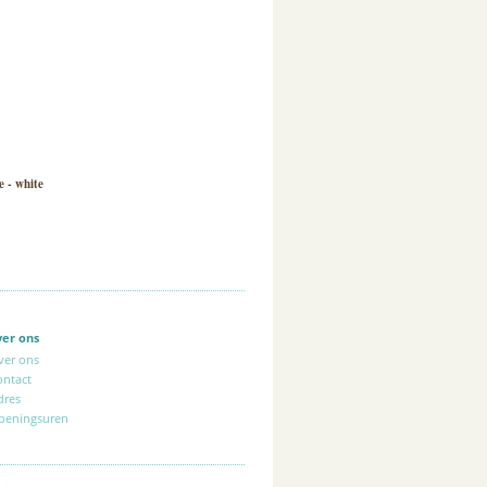
e - white
ver ons
ver ons
ontact
dres
peningsuren