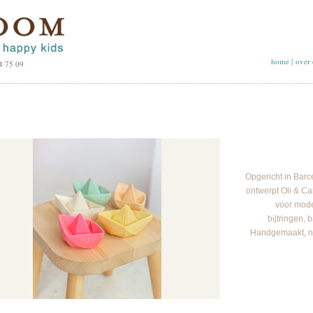
home
|
over 
4 75 09
Opgericht in Barc
ontwerpt Oli & Ca
voor mode
bijtringen,
Handgemaakt, nie