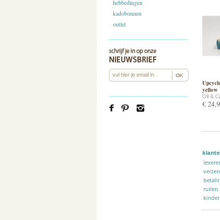
hebbedingen
kadobonnen
outlet
Upcycle
yellow
Oli & C
€ 24,
klante
levere
verze
betali
ruilen
kinder