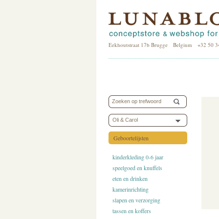
Eekhoutstraat 17b Brugge Belgium +32 50 3
Oli & Carol
Geboortelijsten
kinderkleding 0-6 jaar
speelgoed en knuffels
eten en drinken
kamerinrichting
slapen en verzorging
tassen en koffers