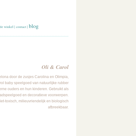
blog
de winkel
|
contact
|
Oli & Carol
elona door de zusjes Carolina en Olimpia,
rol baby speelgoed van natuurlijke rubber
rne ouders en hun kinderen. Gebruikt als
 badspeelgoed en decoratieve voorwerpen.
t-toxisch, milieuvriendelijk en biologisch
afbreekbaar.