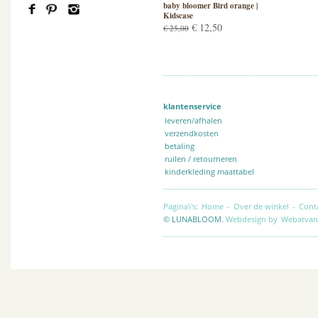
baby bloomer Bird orange |
Kidscase
€ 12,50
€ 25,00
klantenservice
leveren/afhalen
verzendkosten
betaling
ruilen / retourneren
kinderkleding maattabel
Pagina\'s:
Home
-
Over de winkel
-
Cont
© LUNABLOOM.
Webdesign by
Webatvan