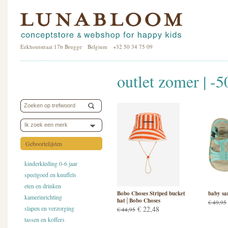
Eekhoutstraat 17b Brugge Belgium +32 50 34 75 09
outlet zomer | -
Ik zoek een merk
Geboortelijsten
kinderkleding 0-6 jaar
speelgoed en knuffels
eten en drinken
Bobo Choses Striped bucket
baby sa
kamerinrichting
hat│Bobo Choses
€ 49,95
slapen en verzorging
€ 22,48
€ 44,95
tassen en koffers