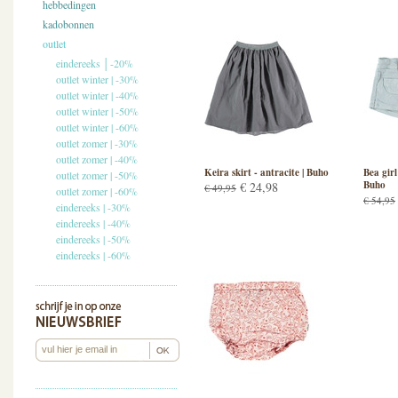
hebbedingen
kadobonnen
outlet
eindereeks │-20%
outlet winter | -30%
outlet winter | -40%
outlet winter | -50%
outlet winter | -60%
outlet zomer | -30%
outlet zomer | -40%
Keira skirt - antracite | Buho
Bea girl
outlet zomer | -50%
Buho
€ 24,98
€ 49,95
outlet zomer | -60%
€ 54,95
eindereeks | -30%
eindereeks | -40%
eindereeks | -50%
eindereeks | -60%