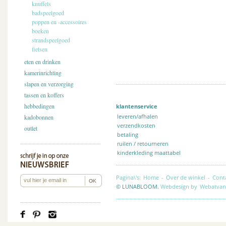
knuffels
badspeelgoed
poppen en -accessoires
boeken
strandspeelgoed
fietsen
eten en drinken
kamerinrichting
slapen en verzorging
tassen en koffers
hebbedingen
klantenservice
leveren/afhalen
kadobonnen
verzendkosten
outlet
betaling
ruilen / retourneren
kinderkleding maattabel
Pagina\'s:
Home
-
Over de winkel
-
Cont
© LUNABLOOM.
Webdesign by
Webatvan