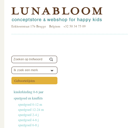
Eekhoutstraat 17b Brugge Belgium +32 50 34 75 09
Ik zoek een merk
Geboortelijsten
kinderkleding 0-6 jaar
speelgoed en knuffels
speelgoed 0-12 m
speelgoed 12-24 m
speelgoed 2-4 j
speelgoed 4-6 j
speelgoed 6-8 j