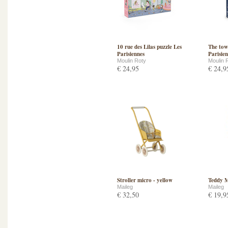
10 rue des Lilas puzzle Les
The tow
Parisiennes
Parisie
Moulin Roty
Moulin 
€ 24,95
€ 24,9
Stroller micro - yellow
Teddy 
Maileg
Maileg
€ 32,50
€ 19,9