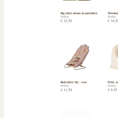
Big sister mouse in matchbox
Wooden 
Maileg
Maileg
€ 32,50
€ 34,9
Babysitter My - rose
Potty, m
Maileg
Maileg
€ 11,50
€ 9,95