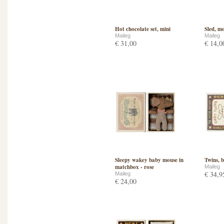
Hot chocolate set, mini
Sled, m
Maileg
Maileg
€ 31,00
€ 14,0
Sleepy wakey baby mouse in
Twins, 
matchbox - rose
Maileg
€ 34,9
Maileg
€ 24,00