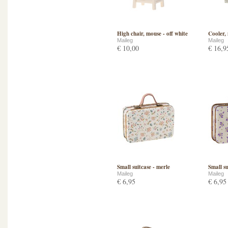
High chair, mouse - off white
Cooler,
Maileg
Maileg
€ 10,00
€ 16,9
Small suitcase - merle
Small su
Maileg
Maileg
€ 6,95
€ 6,95