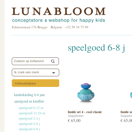
Eekhoutstraat 17b Brugge Belgium +32 50 34 75 09
speelgoed 6-8 j
Ik zoek een merk
Geboortelijsten
kinderkleding 0-6 jaar
speelgoed en knuffels
speelgoed 0-12 m
Inside set 4 - cool classic
Inside s
speelgoed 12-24 m
Stapelstein
Stapelst
speelgoed 2-4 j
€ 65,00
€ 65,0
speelgoed 4-6 j
speelgoed 6-8 j