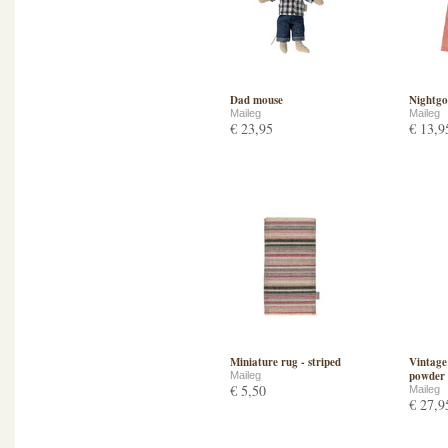
Dad mouse
Nightg
Maileg
Maileg
€ 23,95
€ 13,9
Miniature rug - striped
Vintage 
powder
Maileg
€ 5,50
Maileg
€ 27,9