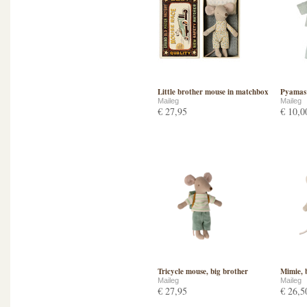
Little brother mouse in matchbox
Pyamas 
Maileg
Maileg
€ 27,95
€ 10,0
Tricycle mouse, big brother
Mimie, b
Maileg
Maileg
€ 27,95
€ 26,5