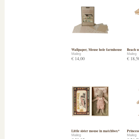
Wallpaper, Mouse hole farmhouse
Beach um
Maileg
Maileg
€ 14,00
€ 18,5
Little sister mouse in matchbox*
Princess
Maileg
Maileg