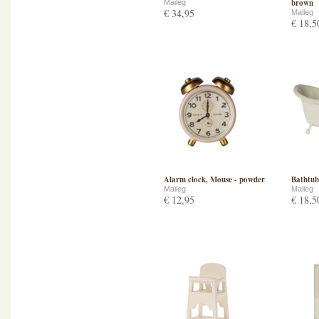
brown
Maileg
€ 34,95
Maileg
€ 18,5
Alarm clock, Mouse - powder
Bathtub
Maileg
Maileg
€ 12,95
€ 18,5