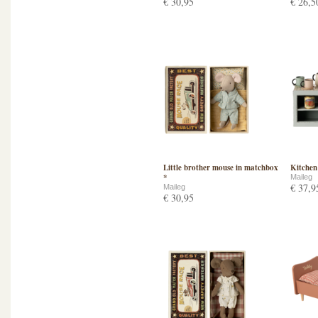
€ 30,95
€ 26,5
Little brother mouse in matchbox
Kitchen
*
Maileg
€ 37,9
Maileg
€ 30,95