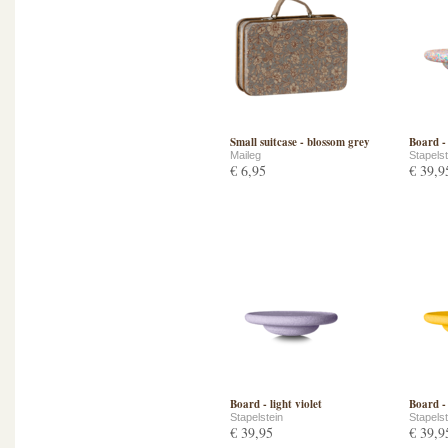
Small suitcase - blossom grey
Board - 
Maileg
Stapelst
€ 6,95
€ 39,9
Board - light violet
Board -
Stapelstein
Stapelst
€ 39,95
€ 39,9