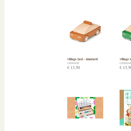
village taxi - mustard
village
Liewood
Liewoo
€ 13,50
€ 13,5