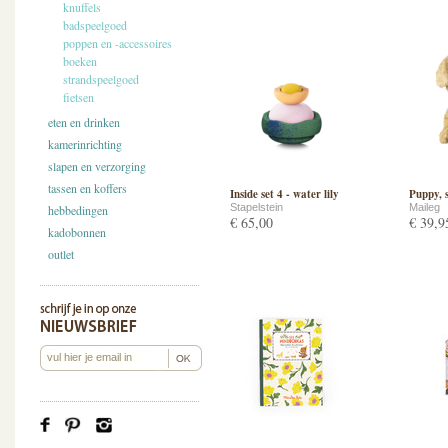
knuffels
badspeelgoed
poppen en -accessoires
boeken
strandspeelgoed
fietsen
eten en drinken
kamerinrichting
slapen en verzorging
tassen en koffers
Inside set 4 - water lily
Puppy, s
Stapelstein
Maileg
hebbedingen
€ 65,00
€ 39,9
kadobonnen
outlet