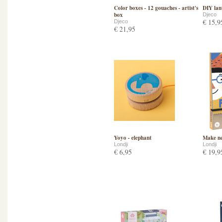
Color boxes - 12 gouaches - artist's
DIY lant
box
Djeco
€ 15,9
Djeco
€ 21,95
Yoyo - elephant
Make ne
Londji
Londji
€ 6,95
€ 19,9