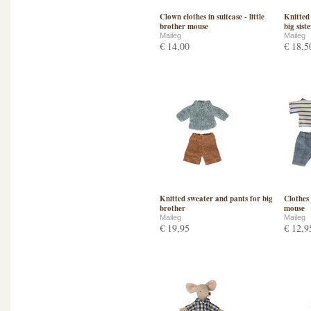
Clown clothes in suitcase - little
Knitted 
brother mouse
big sist
Maileg
Maileg
€ 14,00
€ 18,5
Knitted sweater and pants for big
Clothes
brother
mouse
Maileg
Maileg
€ 19,95
€ 12,9