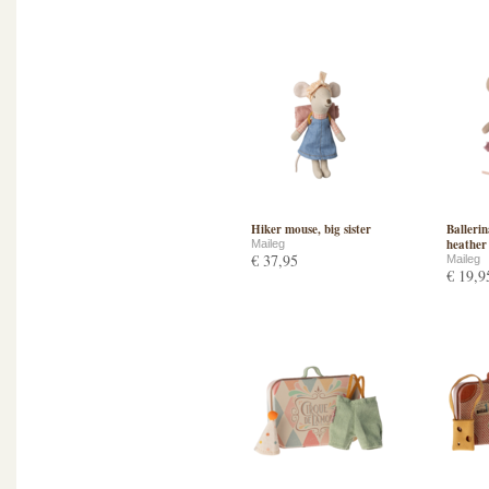
Hiker mouse, big sister
Ballerin
heather
Maileg
€ 37,95
Maileg
€ 19,9