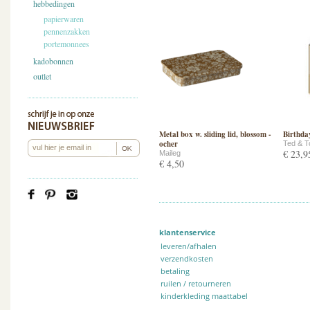
hebbedingen
papierwaren
pennenzakken
portemonnees
kadobonnen
outlet
Metal box w. sliding lid, blossom -
Birthda
ocher
Ted & T
€ 23,9
Maileg
€ 4,50
klantenservice
leveren/afhalen
verzendkosten
betaling
ruilen / retourneren
kinderkleding maattabel