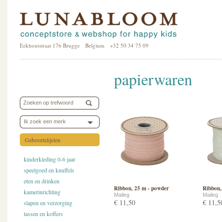
Eekhoutstraat 17b Brugge Belgium +32 50 34 75 09
papierwaren
Ik zoek een merk
Geboortelijsten
kinderkleding 0-6 jaar
speelgoed en knuffels
eten en drinken
Ribbon, 25 m - powder
Ribbon,
kamerinrichting
Maileg
Maileg
€ 11,50
€ 11,5
slapen en verzorging
tassen en koffers