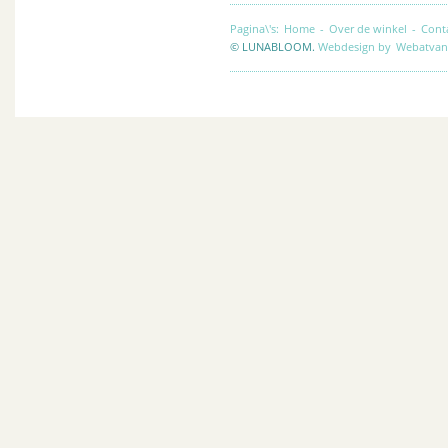
Pagina\'s:
Home
-
Over de winkel
-
Cont
© LUNABLOOM.
Webdesign by
Webatvan