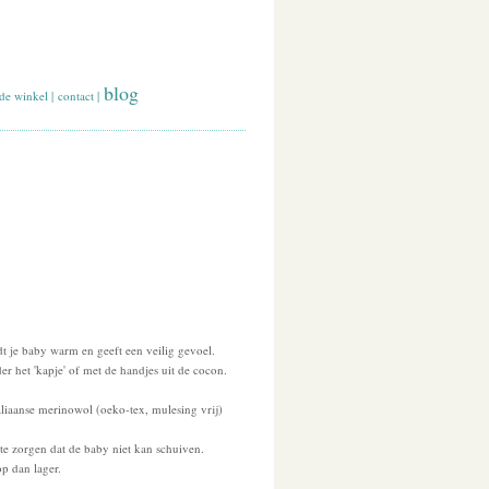
blog
de winkel
|
contact
|
 je baby warm en geeft een veilig gevoel.
 het 'kapje' of met de handjes uit de cocon.
aliaanse merinowol (oeko-tex, mulesing vrij)
e zorgen dat de baby niet kan schuiven.
op dan lager.