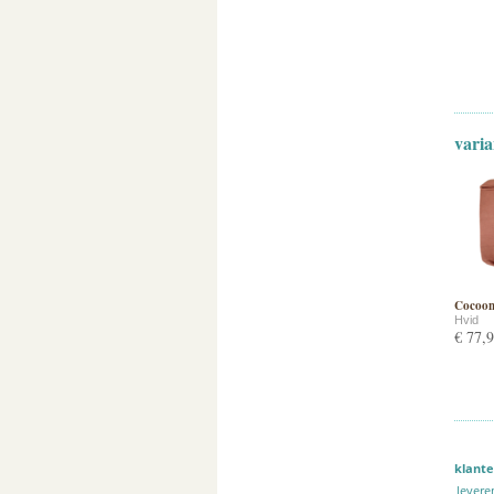
varia
Cocoon 
Hvid
€ 77,
klante
levere