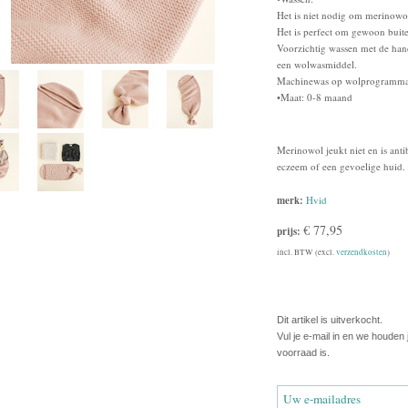
Het is niet nodig om merinowol
Het is perfect om gewoon buite
Voorzichtig wassen met de han
een wolwasmiddel.
Machinewas op wolprogramma
•Maat: 0-8 maand
Merinowol jeukt niet en is ant
eczeem of een gevoelige huid.
merk:
Hvid
€ 77,95
prijs:
incl. BTW (excl.
verzendkosten
)
Dit artikel is uitverkocht.
Vul je e-mail in en we houden
voorraad is.