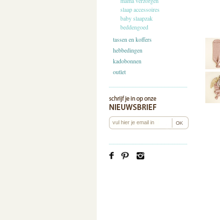
mama verzorgen
slaap accessoires
baby slaapzak
beddengoed
tassen en koffers
hebbedingen
kadobonnen
outlet