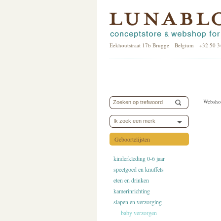
Eekhoutstraat 17b Brugge Belgium +32 50 3
Websho
Ik zoek een merk
Geboortelijsten
kinderkleding 0-6 jaar
speelgoed en knuffels
eten en drinken
kamerinrichting
slapen en verzorging
baby verzorgen