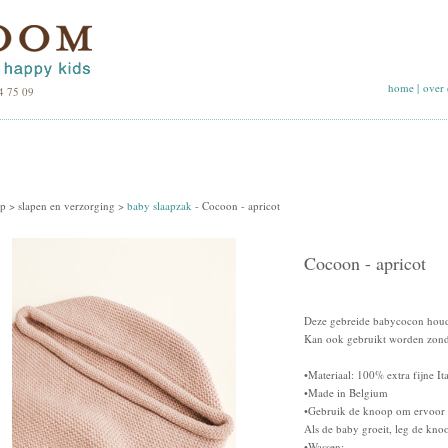
home
|
over 
4 75 09
p >
slapen en verzorging
>
baby slaapzak
-
Cocoon - apricot
Cocoon - apricot
Deze gebreide babycocon houdt
Kan ook gebruikt worden zonder
•Materiaal: 100% extra fijne It
•Made in Belgium
•Gebruik de knoop om ervoor t
Als de baby groeit, leg de kno
•Wassen: