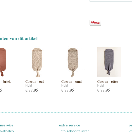
nten van dit artikel
- brick
Cocoon - oat
Cocoon - sand
Cocoon - otter
Hvid
Hvid
Hvid
95
€ 77,95
€ 77,95
€ 77,95
nservice
extra service
o
n/afhalen
info geboortelijsten
o