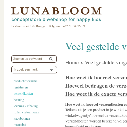
Eekhoutstraat 17b Brugge Belgium +32 50 34 75 09
Veel gestelde 
Home > Veel gestelde vrag
Ik zoek een merk
Hoe weet ik hoeveel verze
productinformatie
Hoeveel bedragen de ver
registreren
Hoe weet ik de exacte ver
verzendkosten
betaling
Hoe weet ik hoeveel verzendkosten er
levering / afhaling
Telkens als je een product in je winkelw
ruilen / retourneren
winkelwagentje' hoeveel de verzendkost
kadobonnen
Verzendkosten worden berekend volgens
maattabel
hoeveelheid producten.