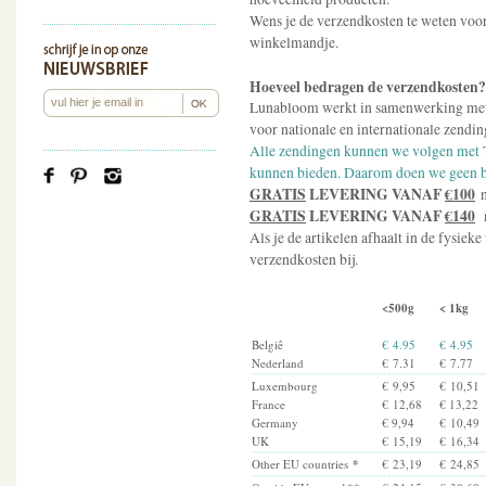
Wens je de verzendkosten te weten voor 
winkelmandje.
Hoeveel bedragen de verzendkosten?
Lunabloom werkt in samenwerking met
voor nationale en internationale zendin
Alle zendingen kunnen we volgen met T
kunnen bieden. Daarom doen we geen b
GRATIS
LEVERING VANAF
€100
n
GRATIS
LEVERING VANAF
€140
Als je de artikelen afhaalt in de fysie
verzendkosten bij.
<500g
< 1kg
Belgiê
€ 4.95
€ 4.95
Nederland
€ 7.31
€ 7.77
Luxembourg
€ 9,95
€ 10,51
France
€ 12,68
€ 13,22
Germany
€ 9,94
€ 10,49
UK
€ 15,19
€ 16,34
Other EU countries
*
€ 23,19
€ 24,85