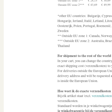
Outside EU zone 1**
€ 24,15
€ 30,69
Outside EU zone 2***
€ 43,69
€ 49,99
*other EU countries: Bulgarije, Cyprus
Hongarije, Ierland, Italië, Letland, L
Oostenrijk, Polen, Portugal, Roemenië,
Zweden
** Outside EU zone 1: Canada, Norway, 
*** Outside EU zone 2: Australia, Brazi
Thailand
For
shipment
to
the
rest of the worl
In your cart, you can change the countr
exact shipping cost (verzendkosten) to 
For deliveries outside the European Uni
delivery address and will be requested a
is inside the European Union.
Hoe weet ik de exacte verzendkosten
Bij elk artikel staat 'excl.
verzendkosten
verzendkosten.
Standaard worden in je winkelwagentje
je winkelwagentje bij de verzendkoste