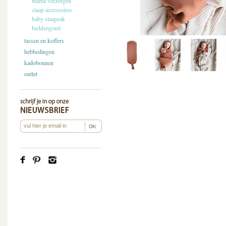
mama verzorgen
slaap accessoires
baby slaapzak
beddengoed
tassen en koffers
hebbedingen
kadobonnen
outlet