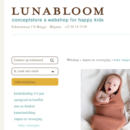
Eekhoutstraat 17b Brugge Belgium +32 50 34 75 09
Webshop >
slapen en verzorging
>
baby slaapz
Ik zoek een merk
Geboortelijsten
kinderkleding 0-6 jaar
speelgoed en knuffels
eten en drinken
kamerinrichting
slapen en verzorging
baby verzorgen