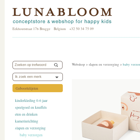
Eekhoutstraat 17b Brugge Belgium +32 50 34 75 09
Webshop >
slapen en verzorging
>
baby verzo
Ik zoek een merk
Geboortelijsten
kinderkleding 0-6 jaar
speelgoed en knuffels
eten en drinken
kamerinrichting
slapen en verzorging
baby verzorgen