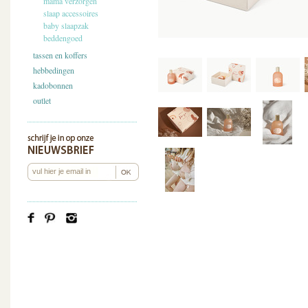
mama verzorgen
slaap accessoires
baby slaapzak
beddengoed
tassen en koffers
hebbedingen
kadobonnen
outlet