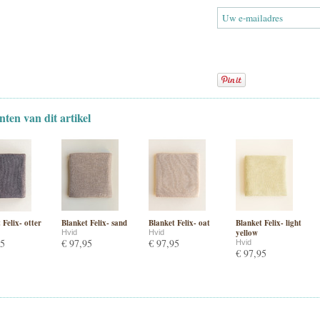
nten van dit artikel
 Felix- otter
Blanket Felix- sand
Blanket Felix- oat
Blanket Felix- light
yellow
Hvid
Hvid
95
€ 97,95
€ 97,95
Hvid
€ 97,95