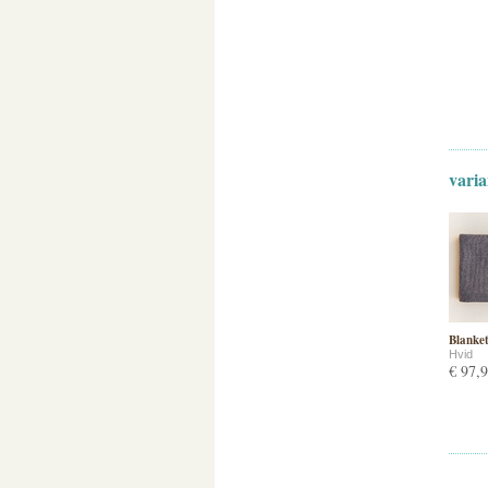
varia
Blanket
Hvid
€ 97,