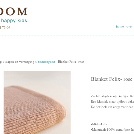
home
|
over 
4 75 09
p >
slapen en verzorging
>
beddengoed
-
Blanket Felix- rose
Blanket Felix- rose
Zacht babydekentje in fijne It
Een klassiek maar tijdloos deke
De flexibele rib zorgt voor een
•Middel dik
•Materiaal: 100% extra fijne It