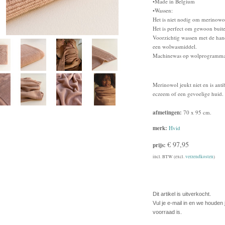
•Made in Belgium
•Wassen:
Het is niet nodig om merinowol
Het is perfect om gewoon buite
Voorzichtig wassen met de han
een wolwasmiddel.
Machinewas op wolprogramma
Merinowol jeukt niet en is ant
eczeem of een gevoelige huid.
afmetingen:
70 x 95 cm.
merk:
Hvid
€ 97,95
prijs:
incl. BTW (excl.
verzendkosten
)
Dit artikel is uitverkocht.
Vul je e-mail in en we houden
voorraad is.