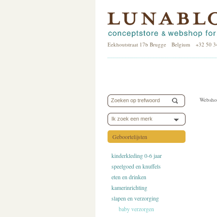
Eekhoutstraat 17b Brugge Belgium +32 50 3
Websho
Ik zoek een merk
Geboortelijsten
kinderkleding 0-6 jaar
speelgoed en knuffels
eten en drinken
kamerinrichting
slapen en verzorging
baby verzorgen