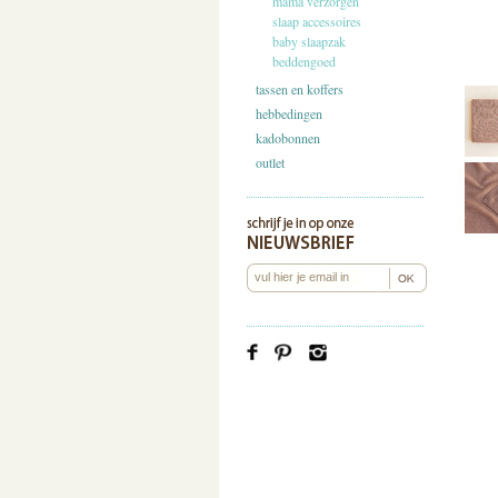
mama verzorgen
slaap accessoires
baby slaapzak
beddengoed
tassen en koffers
hebbedingen
kadobonnen
outlet