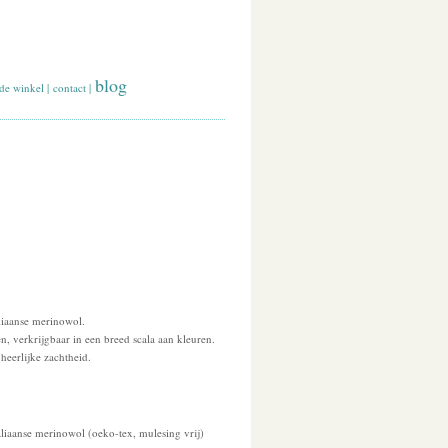
blog
de winkel
|
contact
|
aliaanse merinowol.
n, verkrijgbaar in een breed scala aan kleuren.
 heerlijke zachtheid.
aliaanse merinowol (oeko-tex, mulesing vrij)