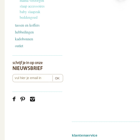
mama verzorgen
slaap accessoires
baby slaapzak
beddengoed
tassen en koffers
hebbedingen
kadobonnen
outlet
klantenservice