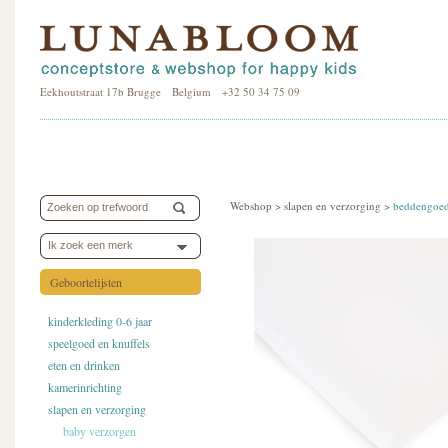
Eekhoutstraat 17b Brugge Belgium +32 50 34 75 09
Webshop >
slapen en verzorging
>
beddengoe
Ik zoek een merk
Geboortelijsten
kinderkleding 0-6 jaar
speelgoed en knuffels
eten en drinken
kamerinrichting
slapen en verzorging
baby verzorgen