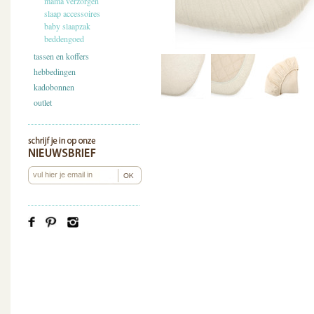
mama verzorgen
slaap accessoires
baby slaapzak
beddengoed
tassen en koffers
hebbedingen
kadobonnen
outlet