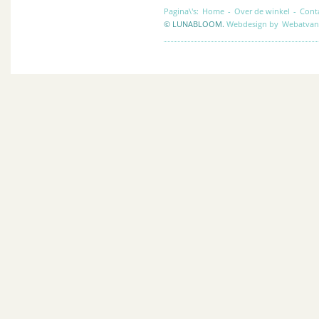
Pagina\'s:
Home
-
Over de winkel
-
Cont
© LUNABLOOM.
Webdesign by
Webatvan