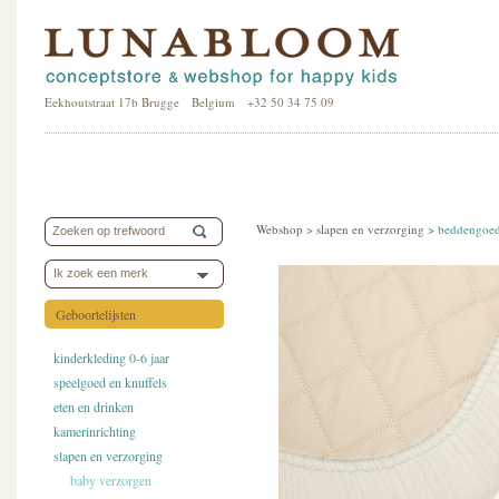
Eekhoutstraat 17b Brugge Belgium +32 50 34 75 09
Webshop >
slapen en verzorging
>
beddengoe
Ik zoek een merk
Geboortelijsten
kinderkleding 0-6 jaar
speelgoed en knuffels
eten en drinken
kamerinrichting
slapen en verzorging
baby verzorgen