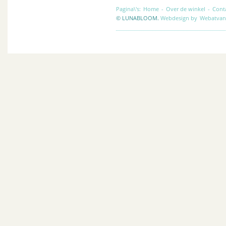
Pagina\'s:
Home
-
Over de winkel
-
Cont
© LUNABLOOM.
Webdesign by
Webatvan