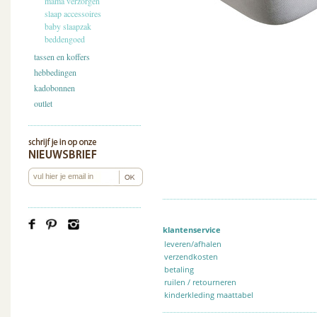
mama verzorgen
slaap accessoires
baby slaapzak
beddengoed
tassen en koffers
hebbedingen
kadobonnen
outlet
klantenservice
leveren/afhalen
verzendkosten
betaling
ruilen / retourneren
kinderkleding maattabel