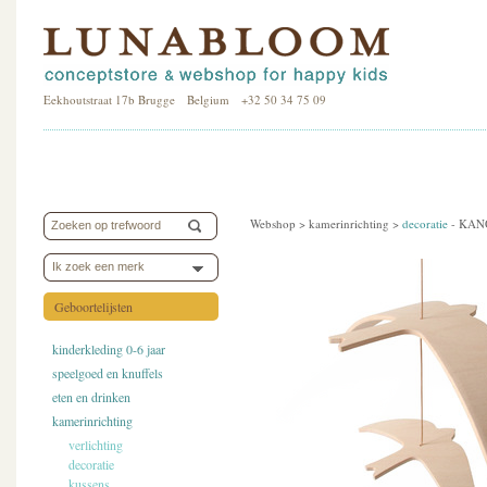
Eekhoutstraat 17b Brugge Belgium +32 50 34 75 09
Webshop >
kamerinrichting
>
decoratie
-
KANO
Ik zoek een merk
Geboortelijsten
kinderkleding 0-6 jaar
speelgoed en knuffels
eten en drinken
kamerinrichting
verlichting
decoratie
kussens