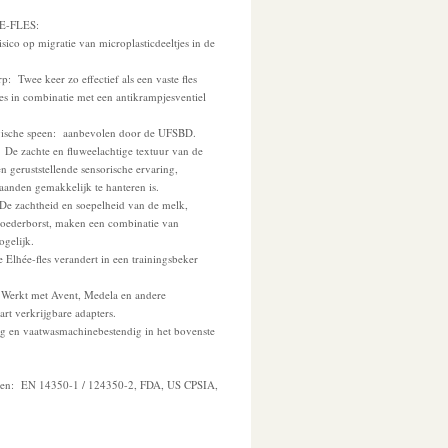
-FLES:
sico op migratie van microplasticdeeltjes in de
: Twee keer zo effectief als een vaste fles
fles in combinatie met een antikrampjesventiel
ogische speen: aanbevolen door de UFSBD.
 De zachte en fluweelachtige textuur van de
 geruststellende sensorische ervaring,
aanden gemakkelijk te hanteren is.
De zachtheid en soepelheid van de melk,
moederborst, maken een combinatie van
ogelijk.
Elhée-fles verandert in een trainingsbeker
 Werkt met Avent, Medela en andere
rt verkrijgbare adapters.
ng en vaatwasmachinebestendig in het bovenste
rmen: EN 14350-1 / 124350-2, FDA, US CPSIA,