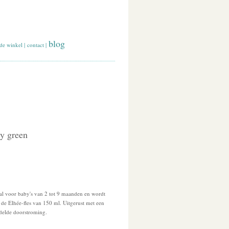
blog
de winkel
|
contact
|
vy green
al voor baby's van 2 tot 9 maanden en wordt
de Elhée-fles van 150 ml. Uitgerust met een
delde doorstroming.