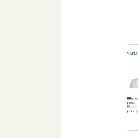
varia
Biberon
green
Elhée
€ 33,