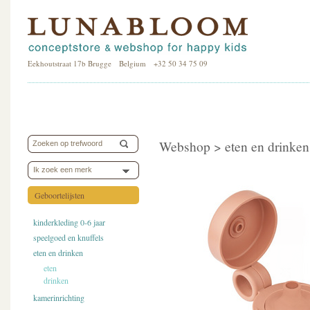
Eekhoutstraat 17b Brugge Belgium +32 50 34 75 09
Webshop >
eten en drinken
Ik zoek een merk
Geboortelijsten
kinderkleding 0-6 jaar
speelgoed en knuffels
eten en drinken
eten
drinken
kamerinrichting