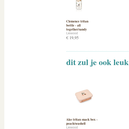
Clemence tritan
bottle - all
together/sandy
Liewood
€ 19,95
dit zul je ook leu
Ako tritan snack box -
peach/seashell
Liewood