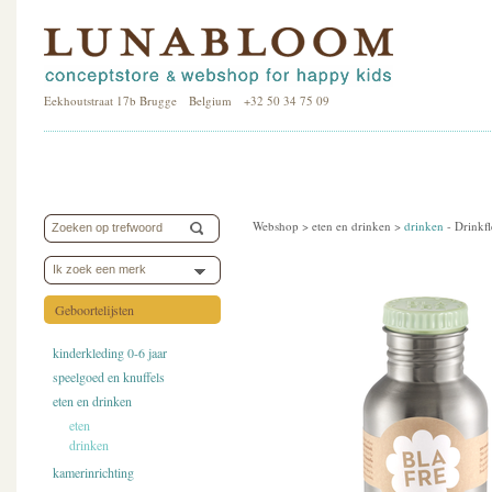
Eekhoutstraat 17b Brugge Belgium +32 50 34 75 09
Webshop >
eten en drinken
>
drinken
-
Drinkfl
Ik zoek een merk
Geboortelijsten
kinderkleding 0-6 jaar
speelgoed en knuffels
eten en drinken
eten
drinken
kamerinrichting