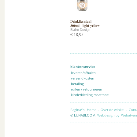
Drinkfles staal
300ml - light yellow
Blafre Design
€ 18,95
klantenservice
leveren/afhalen
verzendkosten
betaling
ruilen / retourneren
kinderkleding maattabel
Pagina\'s:
Home
-
Over de winkel
-
Cont
© LUNABLOOM.
Webdesign by
Webatvan