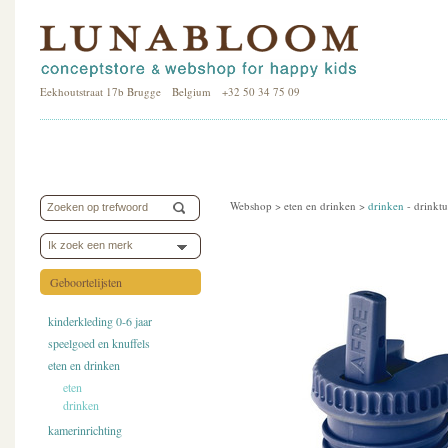
Eekhoutstraat 17b Brugge Belgium +32 50 34 75 09
Webshop >
eten en drinken
>
drinken
-
drinktu
Ik zoek een merk
Geboortelijsten
kinderkleding 0-6 jaar
speelgoed en knuffels
eten en drinken
eten
drinken
kamerinrichting