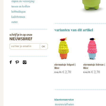
slapen en verzorging
tassen en koffers
hebbedingen
kadobonnen
outlet
varianten van dit artikel
eiermutsje felgeel |
eiermutsje felroze |
Rice
Rice
€ 2,70
€ 2,70
€ 6,75
€ 6,75
klantenservice
leveren/afhalen