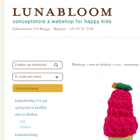
Eekhoutstraat 17b Brugge Belgium +32 50 34 75 09
Webshop >
eten en drinken
>
eten
-
eiermutsje 
Ik zoek een merk
Geboortelijsten
kinderkleding 0-6 jaar
speelgoed en knuffels
eten en drinken
eten
drinken
kamerinrichting