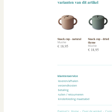
varianten van dit artikel
Snack cup - natural
Snack cup - dried
thyme
Mushie
€ 18,95
Mushie
€ 18,95
klantenservice
leveren/afhalen
verzendkosten
betaling
ruilen / retourneren
kinderkleding maattabel
Pagina\'s:
Home
-
Over de winkel
-
Cont