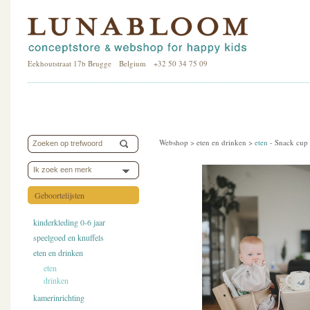
Eekhoutstraat 17b Brugge Belgium +32 50 34 75 09
Webshop >
eten en drinken
>
eten
-
Snack cup 
Ik zoek een merk
Geboortelijsten
kinderkleding 0-6 jaar
speelgoed en knuffels
eten en drinken
eten
drinken
kamerinrichting