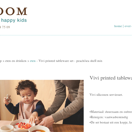
home
|
over 
4 75 09
p >
eten en drinken
>
eten
-
Vivi printed tableware set - peach/sea shell mix
Vivi printed tablewa
Vivi siliconen serviesset.
•Materiaal: duurzaam en onbre
•Reinigen: vaatwasbestendig
•De set bestaat uit een kopje, 