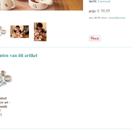
merk:
Liewood
€ 39,95
prijs:
incl. BTW (excl.
verzendkosten
)
nten van dit artikel
inted
re set -
/sandy
d
95