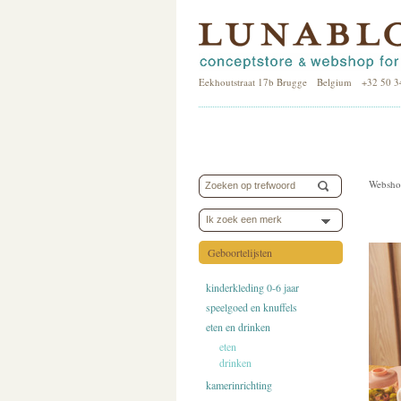
Eekhoutstraat 17b Brugge Belgium +32 50 3
Websho
Ik zoek een merk
Geboortelijsten
kinderkleding 0-6 jaar
speelgoed en knuffels
eten en drinken
eten
drinken
kamerinrichting