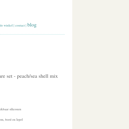
blog
de winkel
|
contact
|
re set - peach/sea shell mix
ekbaar siliconen
kom, bord en lepel