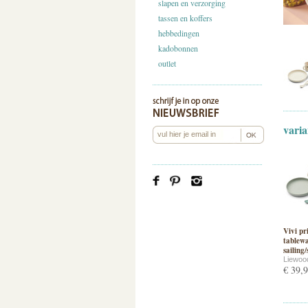
slapen en verzorging
tassen en koffers
hebbedingen
kadobonnen
outlet
varia
Vivi pr
tablewa
sailing
Liewoo
€ 39,