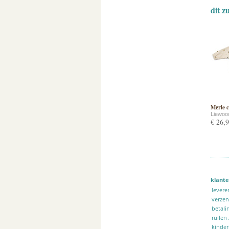
dit z
Merle c
Liewoo
€ 26,
klante
levere
verze
betali
ruilen
kinder