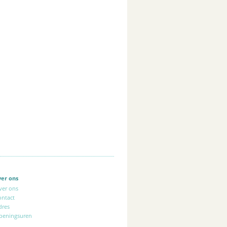
ver ons
ver ons
ontact
dres
peningsuren