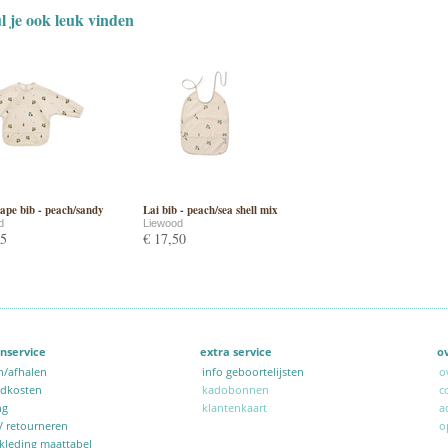
ul je ook leuk vinden
ape bib - peach/sandy
Lai bib - peach/sea shell mix
d
Liewood
95
€ 17,50
nservice
extra service
o
n/afhalen
info geboortelijsten
o
ndkosten
kadobonnen
c
ng
klantenkaart
a
 / retourneren
o
kleding maattabel