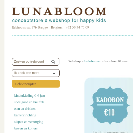
Eekhoutstraat 17b Brugge Belgium +32 50 34 75 09
Webshop >
kadobonnen
-
kadobon 10 euro
Ik zoek een merk
Geboortelijsten
kinderkleding 0-6 jaar
speelgoed en knuffels
eten en drinken
kamerinrichting
slapen en verzorging
tassen en koffers