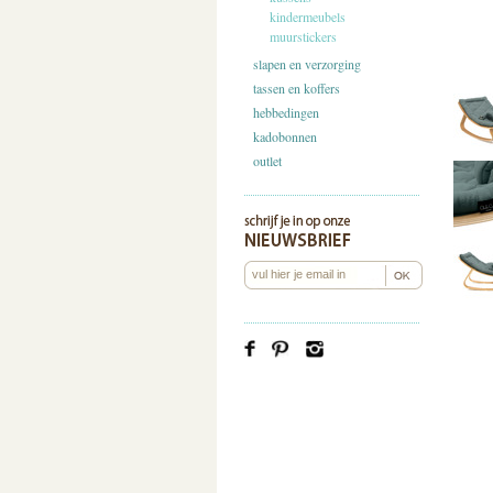
kindermeubels
muurstickers
slapen en verzorging
tassen en koffers
hebbedingen
kadobonnen
outlet