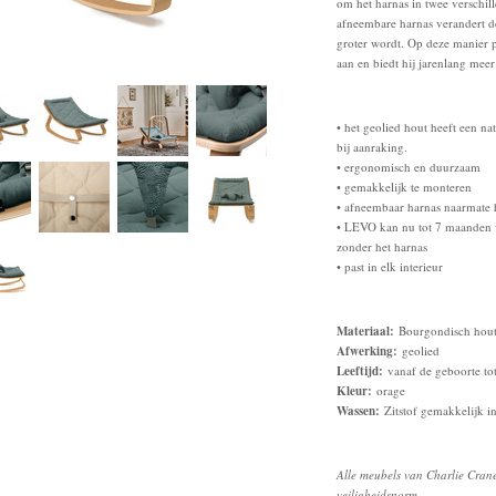
om het harnas in twee verschill
afneembare harnas verandert d
groter wordt. Op deze manier p
aan en biedt hij jarenlang mee
• het geolied hout heeft een na
bij aanraking.
• ergonomisch en duurzaam
• gemakkelijk te monteren
• afneembaar harnas naarmate h
• LEVO kan nu tot 7 maanden w
zonder het harnas
• past in elk interieur
Materiaal:
Bourgondisch hout,
Afwerking:
geolied
Leeftijd:
vanaf de geboorte to
Kleur:
orage
Wassen:
Zitstof gemakkelijk i
Alle meubels van Charlie Cran
veiligheidsnorm.