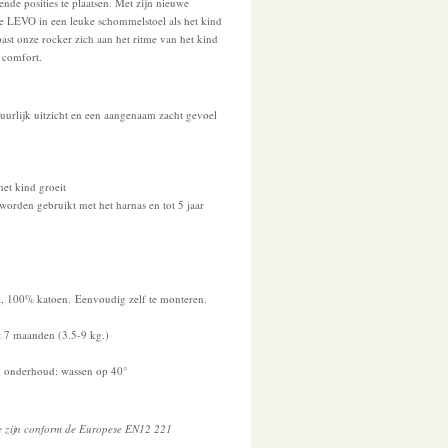
ende posities te plaatsen. Met zijn nieuwe
e LEVO in een leuke schommelstoel als het kind
ast onze rocker zich aan het ritme van het kind
r comfort.
tuurlijk uitzicht en een aangenaam zacht gevoel
et kind groeit
orden gebruikt met het harnas en tot 5 jaar
 100% katoen. Eenvoudig zelf te monteren.
t 7 maanden (3.5-9 kg.)
n onderhoud: wassen op 40°
e zijn conform de Europese EN12 221