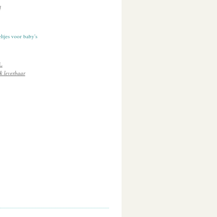
d
ltjes voor baby's
L
 leverbaar