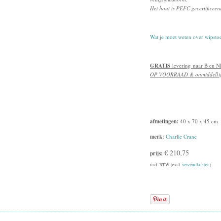
Het hout is PEFC gecertificeer
Wat je moet weten over wipstoe
GRATIS
levering naar B en N
OP VOORRAAD & onmiddellijk
afmetingen:
40 x 70 x 45 cm
merk:
Charlie Crane
€ 210,75
prijs:
incl. BTW (excl.
verzendkosten
)