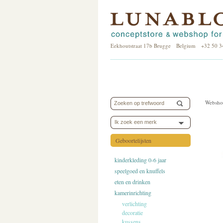
Eekhoutstraat 17b Brugge Belgium +32 50 3
Websho
Ik zoek een merk
Geboortelijsten
kinderkleding 0-6 jaar
speelgoed en knuffels
eten en drinken
kamerinrichting
verlichting
decoratie
kussens