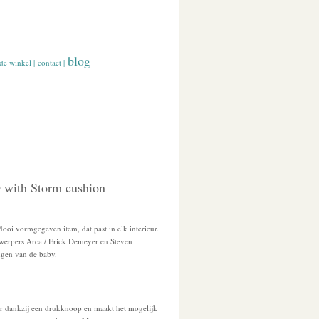
blog
de winkel
|
contact
|
with Storm cushion
Mooi vormgegeven item, dat past in elk interieur.
werpers Arca / Erick Demeyer en Steven
ngen van de baby.
ar dankzij een drukknoop en maakt het mogelijk