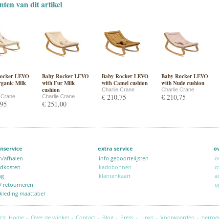
nten van dit artikel
ocker LEVO
Baby Rocker LEVO
Baby Rocker LEVO
Baby Rocker LEVO
rganic Milk
with Fur Milk
with Camel cushion
with Nude cushion
cushion
Charlie Crane
Charlie Crane
€ 210,75
€ 210,75
e Crane
Charlie Crane
,95
€ 251,00
nservice
extra service
o
n/afhalen
info geboortelijsten
o
ndkosten
kadobonnen
c
ng
klantenkaart
a
 / retourneren
o
kleding maattabel
\'s:
Home
-
Over de winkel
-
Contact
-
Blog
-
Press
-
Links
-
Voorwaarden
-
herroe