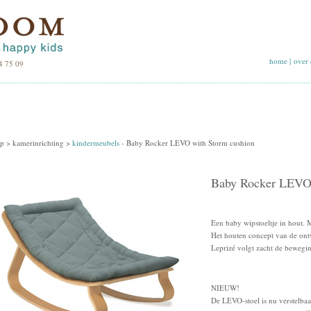
home
|
over 
4 75 09
p >
kamerinrichting
>
kindermeubels
-
Baby Rocker LEVO with Storm cushion
Baby Rocker LEVO 
Een baby wipstoeltje in hout. 
Het houten concept van de ont
Leprizé volgt zacht de bewegi
NIEUW!
De LEVO-stoel is nu verstelba