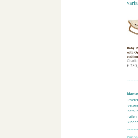
varia
Baby R
with O
cushion
Charli
€ 230
klante
levere
verze
betali
ruilen
kinder
Pagina