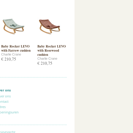
Baby Rocker LEVO
Baby Rocker LEVO
with Farrow cushion
with Rosewood
cushion
Charlie Crane
€ 210,75
Charlie Crane
€ 210,75
ver ons
ver ons
ontact
dres
peningsuren
pingsrecht