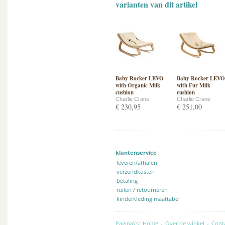
varianten van dit artikel
Baby Rocker LEVO
Baby Rocker LEVO
with Organic Milk
with Fur Milk
cushion
cushion
Charlie Crane
Charlie Crane
€ 230,95
€ 251,00
klantenservice
leveren/afhalen
verzendkosten
betaling
ruilen / retourneren
kinderkleding maattabel
Pagina\'s:
Home
-
Over de winkel
-
Cont