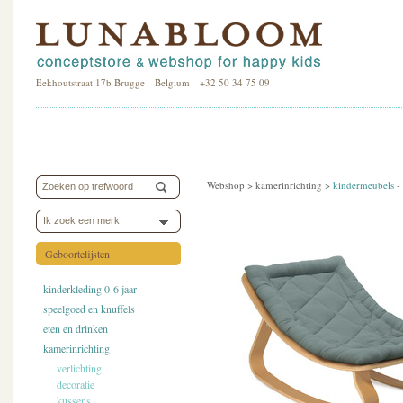
Eekhoutstraat 17b Brugge Belgium +32 50 34 75 09
Webshop >
kamerinrichting
>
kindermeubels
-
Ik zoek een merk
Geboortelijsten
kinderkleding 0-6 jaar
speelgoed en knuffels
eten en drinken
kamerinrichting
verlichting
decoratie
kussens