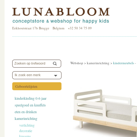
Eekhoutstraat 17b Brugge Belgium +32 50 34 75 09
Webshop >
kamerinrichting
>
kindermeubels
-
Ik zoek een merk
Geboortelijsten
kinderkleding 0-6 jaar
speelgoed en knuffels
eten en drinken
kamerinrichting
verlichting
decoratie
kussens