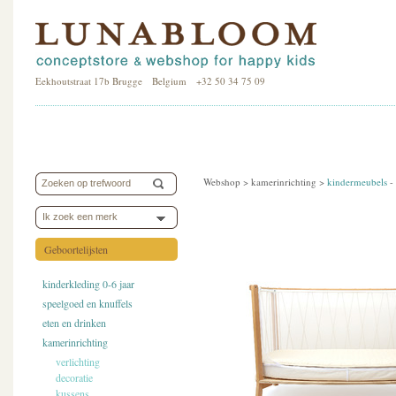
Eekhoutstraat 17b Brugge Belgium +32 50 34 75 09
Webshop >
kamerinrichting
>
kindermeubels
-
Ik zoek een merk
Geboortelijsten
kinderkleding 0-6 jaar
speelgoed en knuffels
eten en drinken
kamerinrichting
verlichting
decoratie
kussens