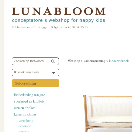
Eekhoutstraat 17b Brugge Belgium +32 50 34 75 09
Webshop >
kamerinrichting
>
kindermeubels
-
Ik zoek een merk
Geboortelijsten
kinderkleding 0-6 jaar
speelgoed en knuffels
eten en drinken
kamerinrichting
verlichting
decoratie
kussens