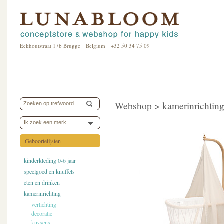
Eekhoutstraat 17b Brugge Belgium +32 50 34 75 09
Webshop >
kamerinrichtin
Ik zoek een merk
Geboortelijsten
kinderkleding 0-6 jaar
speelgoed en knuffels
eten en drinken
kamerinrichting
verlichting
decoratie
kussens