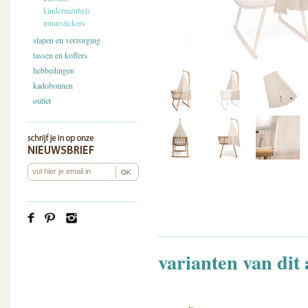
kindermeubels
muurstickers
slapen en verzorging
tassen en koffers
hebbedingen
kadobonnen
outlet
varianten van dit 