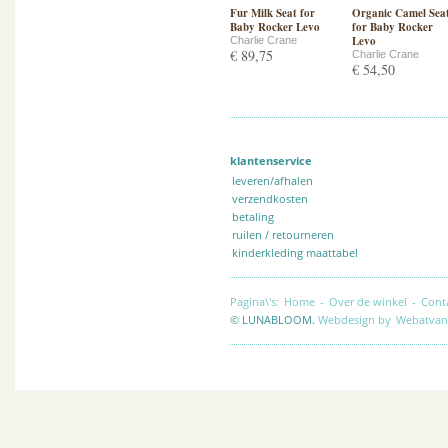
Fur Milk Seat for
Organic Camel Sea
Baby Rocker Levo
for Baby Rocker
Levo
Charlie Crane
€ 89,75
Charlie Crane
€ 54,50
klantenservice
leveren/afhalen
verzendkosten
betaling
ruilen / retourneren
kinderkleding maattabel
Pagina\'s:
Home
-
Over de winkel
-
Cont
© LUNABLOOM.
Webdesign by
Webatvan