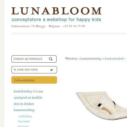
Eekhoutstraat 17b Brugge Belgium +32 50 34 75 09
Webshop >
kamerinrichting
>
kindermeubels
-
Ik zoek een merk
Geboortelijsten
kinderkleding 0-6 jaar
speelgoed en knuffels
eten en drinken
kamerinrichting
verlichting
decoratie
kussens