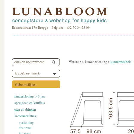
Eekhoutstraat 17b Brugge Belgium +32 50 34 75 09
Webshop >
kamerinrichting
>
kindermeubels
-
Ik zoek een merk
Geboortelijsten
kinderkleding 0-6 jaar
speelgoed en knuffels
eten en drinken
kamerinrichting
verlichting
decoratie
kussens