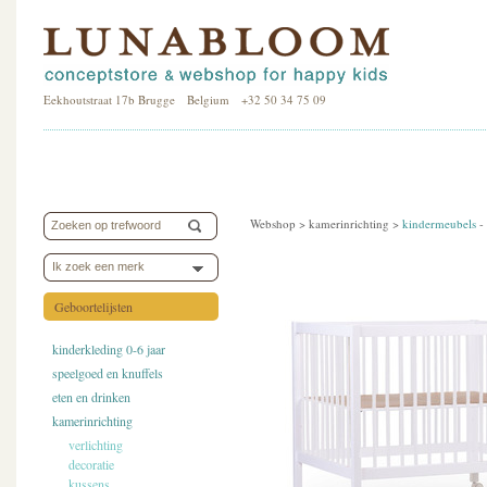
Eekhoutstraat 17b Brugge Belgium +32 50 34 75 09
Webshop >
kamerinrichting
>
kindermeubels
-
Ik zoek een merk
Geboortelijsten
kinderkleding 0-6 jaar
speelgoed en knuffels
eten en drinken
kamerinrichting
verlichting
decoratie
kussens