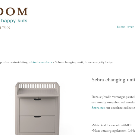
home
|
over 
4 75 09
p >
kamerinrichting
>
kindermeubels
-
Sebra changing unit, drawers - jetty beige
Sebra changing unit,
Deze stijlvolle verzorgingstafe
eenvoudig omgebouwd worden 
Sebra bed
uit dezelfde collectie
•Materiaal: beukenhout/MDF
•Maat verzorgingskussen: L6