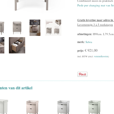
Combineert mooi en praktisch
Pusle pur changing mat van Se
Gratis levering naar adres in
Levertermijn 3 à 5 werkdagen
afmetingen:
H90cm. L79.5cm
merk:
Sebra
€ 921,00
prijs:
incl. BTW (excl.
verzendkosten
)
nten van dit artikel