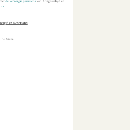
 met
de verzorgingskussens
van Konges Slojd en
bra
 België en Nederland
. BR74cm.