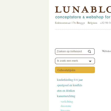
Eekhoutstraat 17b Brugge Belgium +32 50 3
Websho
Ik zoek een merk
Geboortelijsten
kinderkleding 0-6 jaar
speelgoed en knuffels
eten en drinken
kamerinrichting
verlichting
decoratie
kussens