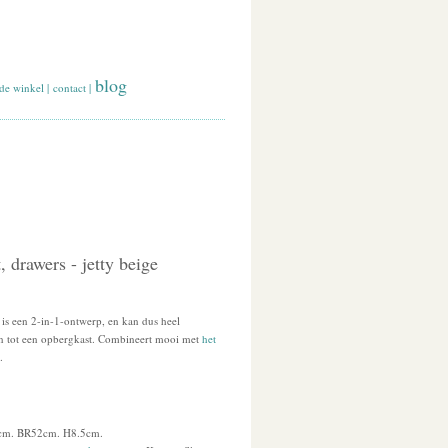
blog
de winkel
|
contact
|
 drawers - jetty beige
l is een 2-in-1-ontwerp, en kan dus heel
tot een opbergkast. Combineert mooi met
het
.
4cm. BR52cm. H8.5cm.