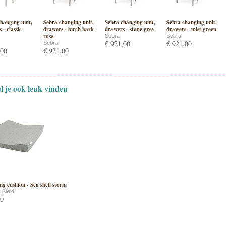
hanging unit,
Sebra changing unit,
Sebra changing unit,
Sebra changing unit,
 - classic
drawers - birch bark
drawers - stone grey
drawers - mist green
rose
Sebra
Sebra
€ 921,00
€ 921,00
Sebra
,00
€ 921,00
ul je ook leuk vinden
g cushion - Sea shell storm
 Sløjd
00