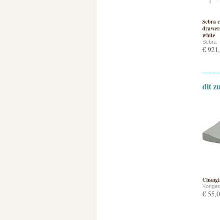
Sebra c
drawers
white
Sebra
€ 921
dit z
Changin
Konges
€ 55,