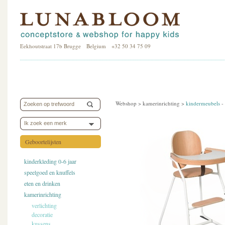
Eekhoutstraat 17b Brugge Belgium +32 50 34 75 09
Webshop >
kamerinrichting
>
kindermeubels
-
Ik zoek een merk
Geboortelijsten
kinderkleding 0-6 jaar
speelgoed en knuffels
eten en drinken
kamerinrichting
verlichting
decoratie
kussens