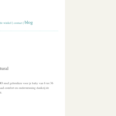
blog
de winkel
|
contact
|
tural
O stoel gebruiken voor je baby van 6 tot 36
aal comfort en ondersteuning dankzij de
jd.