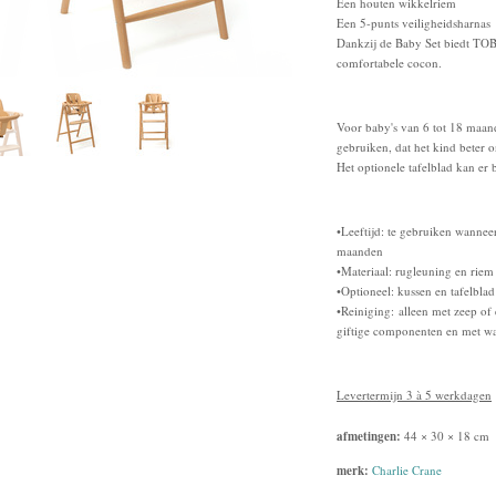
Een houten wikkelriem
Een 5-punts veiligheidsharnas
Dankzij de Baby Set biedt TOBO
comfortabele cocon.
Voor baby's van 6 tot 18 maand
gebruiken, dat het kind beter o
Het optionele tafelblad kan e
•Leeftijd: te gebruiken wannee
maanden
•Materiaal: rugleuning en riem
•Optioneel: kussen en tafelblad
•Reiniging: alleen met zeep o
giftige componenten en met w
Levertermijn 3 à 5 werkdagen
afmetingen:
44 × 30 × 18 cm
merk:
Charlie Crane