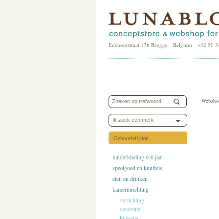
Eekhoutstraat 17b Brugge Belgium +32 50 3
Websho
Ik zoek een merk
Geboortelijsten
kinderkleding 0-6 jaar
speelgoed en knuffels
eten en drinken
kamerinrichting
verlichting
decoratie
kussens