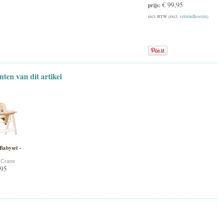
€ 99,95
prijs:
incl. BTW (excl.
verzendkosten
)
nten van dit artikel
abyset -
e Crane
,95