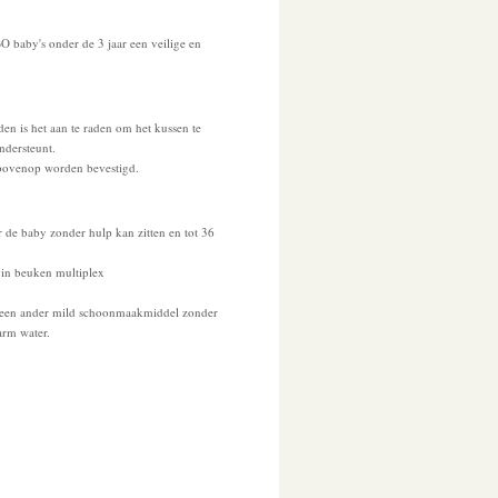
 baby's onder de 3 jaar een veilige en
en is het aan te raden om het kussen te
ndersteunt.
r bovenop worden bevestigd.
r de baby zonder hulp kan zitten en tot 36
 in beuken multiplex
f een ander mild schoonmaakmiddel zonder
arm water.