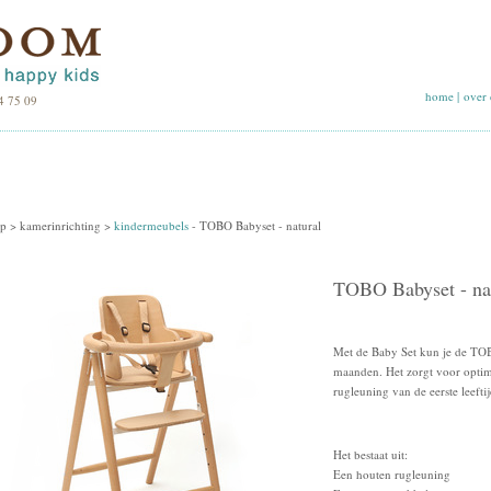
home
|
over 
4 75 09
p >
kamerinrichting
>
kindermeubels
-
TOBO Babyset - natural
TOBO Babyset - na
Met de Baby Set kun je de TOB
maanden. Het zorgt voor optim
rugleuning van de eerste leefti
Het bestaat uit:
Een houten rugleuning