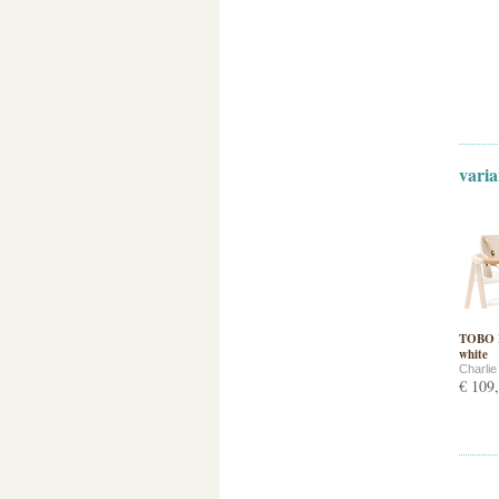
varia
TOBO B
white
Charli
€ 109